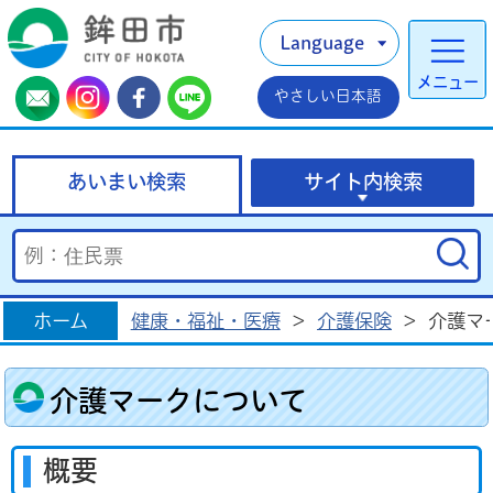
Language
メニュー
やさしい日本語
あいまい検索
サイト内検索
ホーム
健康・福祉・医療
>
介護保険
>
介護マ
介護マークについて
概要