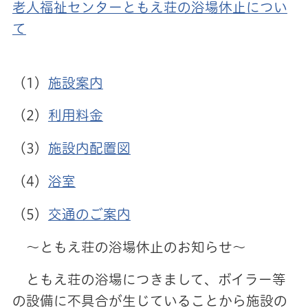
老人福祉センターともえ荘の浴場休止につい
て
（1）
施設案内
（2）
利用料金
（3）
施設内配置図
（4）
浴室
（5）
交通のご案内
〜ともえ荘の浴場休止のお知らせ〜
ともえ荘の浴場につきまして、ボイラー等
の設備に不具合が生じていることから施設の