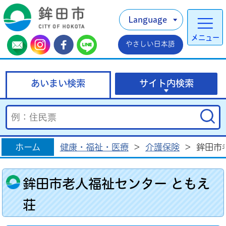
Language
メニュー
やさしい日本語
あいまい検索
サイト内検索
ホーム
健康・福祉・医療
>
介護保険
>
鉾田市
鉾田市老人福祉センター ともえ
荘