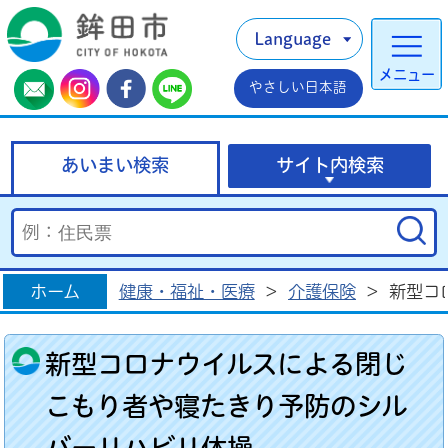
Language
メニュー
やさしい日本語
あいまい検索
サイト内検索
ホーム
健康・福祉・医療
>
介護保険
>
新型コ
新型コロナウイルスによる閉じ
こもり者や寝たきり予防のシル
バーリハビリ体操