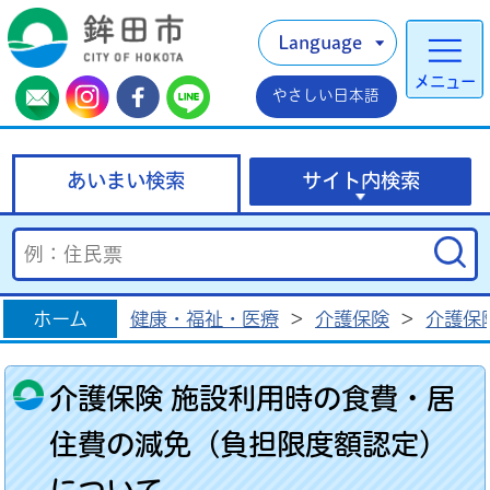
Language
メニュー
やさしい日本語
あいまい検索
サイト内検索
ホーム
健康・福祉・医療
>
介護保険
>
介護保
介護保険 施設利用時の食費・居
住費の減免（負担限度額認定）
について